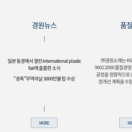
경원뉴스
품
㈜경원소재는 KS A 
일본 동경에서 열린 international plastic
9001:2000 품질
fair에 출품한 소식
공정을 정량적으로 
"경축"무역의날 3000만불 탑 수상
정개선 계획을 수
MORE
M